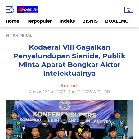
Home
Terpopuler
Indeks
BISNIS
BOALEMO
›
KRIMINAL
Kodaeral VIII Gagalkan
Penyelundupan Sianida, Publik
Minta Aparat Bongkar Aktor
Intelektualnya
Anonim
Jumat, 12 Juni 2026 | Juni 12, 2026 WIB |
0
B