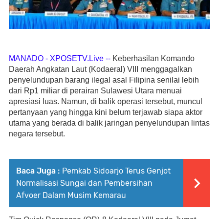
MANADO - XPOSETV.Live
 -- 
Keberhasilan Komando 
Daerah Angkatan Laut (Kodaeral) VIII menggagalkan 
penyelundupan barang ilegal asal Filipina senilai lebih 
dari Rp1 miliar di perairan Sulawesi Utara menuai 
apresiasi luas. Namun, di balik operasi tersebut, muncul 
pertanyaan yang hingga kini belum terjawab siapa aktor 
utama yang berada di balik jaringan penyelundupan lintas 
negara tersebut.
Baca Juga :
Pemkab Sidoarjo Terus Genjot
Normalisasi Sungai dan Pembersihan
Afvoer Dalam Musim Kemarau