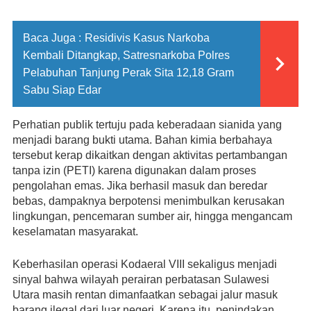
Baca Juga :
Residivis Kasus Narkoba
Kembali Ditangkap, Satresnarkoba Polres
Pelabuhan Tanjung Perak Sita 12,18 Gram
Sabu Siap Edar
Perhatian publik tertuju pada keberadaan sianida yang 
menjadi barang bukti utama. Bahan kimia berbahaya 
tersebut kerap dikaitkan dengan aktivitas pertambangan 
tanpa izin (PETI) karena digunakan dalam proses 
pengolahan emas. Jika berhasil masuk dan beredar 
bebas, dampaknya berpotensi menimbulkan kerusakan 
lingkungan, pencemaran sumber air, hingga mengancam 
keselamatan masyarakat.
Keberhasilan operasi Kodaeral VIII sekaligus menjadi 
sinyal bahwa wilayah perairan perbatasan Sulawesi 
Utara masih rentan dimanfaatkan sebagai jalur masuk 
barang ilegal dari luar negeri. Karena itu, penindakan 