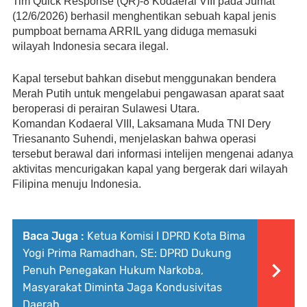
Tim Quick Response (QR)-8 Kodaeral VIII pada Jumat 
(12/6/2026) berhasil menghentikan sebuah kapal jenis 
pumpboat bernama ARRIL yang diduga memasuki 
wilayah Indonesia secara ilegal. 
Kapal tersebut bahkan disebut menggunakan bendera 
Merah Putih untuk mengelabui pengawasan aparat saat 
beroperasi di perairan Sulawesi Utara.
Komandan Kodaeral VIII, Laksamana Muda TNI Dery 
Triesananto Suhendi, menjelaskan bahwa operasi 
tersebut berawal dari informasi intelijen mengenai adanya 
aktivitas mencurigakan kapal yang bergerak dari wilayah 
Filipina menuju Indonesia.
Baca Juga :
Ketua Komisi I DPRD Kota Bima
Yogi Prima Ramadhan, SE: DPRD Dukung
Penuh Penegakan Hukum Narkoba,
Masyarakat Diminta Jaga Kondusivitas
Daerah