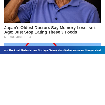
at Pelestarian Budaya Sasak dan Kebersamaan Masyarakat
Bawa Nama M