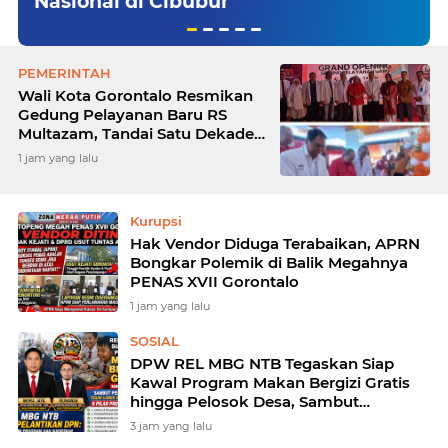
Nasional di Cibubur
PEMERINTAH
Wali Kota Gorontalo Resmikan
Gedung Pelayanan Baru RS
Multazam, Tandai Satu Dekade
Pengabdian di Bidang
1 jam yang lalu
Kesehatan
Kurupsi
Hak Vendor Diduga Terabaikan, APRN
Bongkar Polemik di Balik Megahnya
PENAS XVII Gorontalo
1 jam yang lalu
SOSIAL
DPW REL MBG NTB Tegaskan Siap
Kawal Program Makan Bergizi Gratis
hingga Pelosok Desa, Sambut
Pelantikan DPN dengan Komitmen
3 jam yang lalu
Jalankan 6 Pilar Nasional