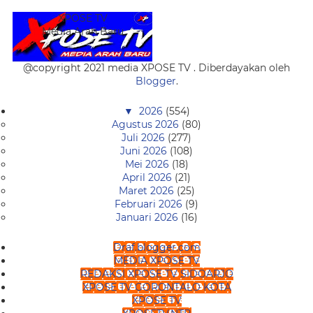
XPOSE TV
Media Arah Baru
@copyright 2021 media XPOSE TV . Diberdayakan oleh
Blogger
.
▼
2026
(554)
Agustus 2026
(80)
Juli 2026
(277)
Juni 2026
(108)
Mei 2026
(18)
April 2026
(21)
Maret 2026
(25)
Februari 2026
(9)
Januari 2026
(16)
Draf.blogger.com
MEDIA XPOSE TV
REDAKSI XPOSE TV SIDOARJO
XPOSE TV GORONTALO KOTA
XPOSE TV