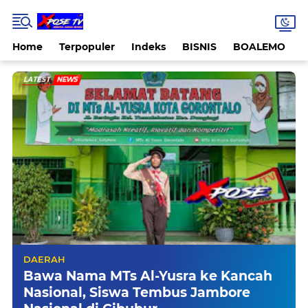
Home
Terpopuler
Indeks
BISNIS
BOALEMO
LATEST
NEWS
DAERAH
Bawa Nama MTs Al-Yusra ke Kancah
Nasional, Siswa Tembus Jambore