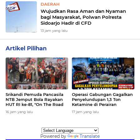
DAERAH
Wujudkan Rasa Aman dan Nyaman
bagi Masyarakat, Polwan Polresta
Sidoarjo Hadir di CFD
13 jam yang lalu
Artikel Pilihan
More
News
Srikandi Pemuda Pancasila
Operasi Gabungan Gagalkan
NTB Jemput Bola Rayakan
Penyelundupan 1,3 Ton
HUT RI ke-81, "On The Road
Ketamine di Perairan
Merdeka" Siap Keliling
Natuna, Sindikat Narkotika
16 jam yang lalu
17 jam yang lalu
Kampung Bawa Lomba Seru
Internasional Digulung,
Gratis untuk Warga
Delapan ABK Diamankan
Powered by
Translate