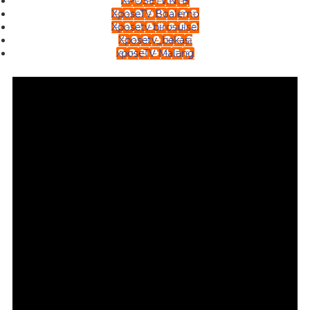
XPOSETV.NTB
XposeTV Boalemo
Xposetv birosulsel
Xposetv_bekasi
xposeTV Malang