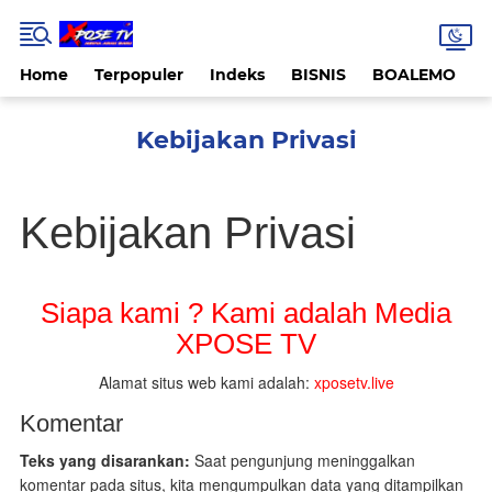
Home
Terpopuler
Indeks
BISNIS
BOALEMO
Kebijakan Privasi
Kebijakan Privasi
Siapa kami ? Kami adalah Media
XPOSE TV
Alamat situs web kami adalah:
xposetv.live
Komentar
Teks yang disarankan:
Saat pengunjung meninggalkan
komentar pada situs, kita mengumpulkan data yang ditampilkan