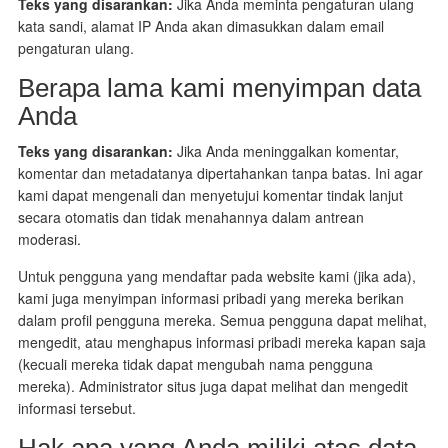
Teks yang disarankan:
Jika Anda meminta pengaturan ulang
kata sandi, alamat IP Anda akan dimasukkan dalam email
pengaturan ulang.
Berapa lama kami menyimpan data
Anda
Teks yang disarankan:
Jika Anda meninggalkan komentar,
komentar dan metadatanya dipertahankan tanpa batas. Ini agar
kami dapat mengenali dan menyetujui komentar tindak lanjut
secara otomatis dan tidak menahannya dalam antrean
moderasi.
Untuk pengguna yang mendaftar pada website kami (jika ada),
kami juga menyimpan informasi pribadi yang mereka berikan
dalam profil pengguna mereka. Semua pengguna dapat melihat,
mengedit, atau menghapus informasi pribadi mereka kapan saja
(kecuali mereka tidak dapat mengubah nama pengguna
mereka). Administrator situs juga dapat melihat dan mengedit
informasi tersebut.