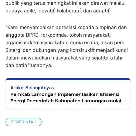
publik yang terus meningkat ini akan dirawat melalui
budaya agile, inovatif, kolaboratif, dan adaptif.
"Kami menyampaikan apresiasi kepada pimpinan dan
anggota DPRD, forkopimda, tokoh masyarakat,
organisasi kemasyarakatan, dunia usaha, insan pers.
Sinergi dan dukungan yang konstruktif menjadi kunci
dalam mewujudkan masyarakat yang sejahtera lahir
dan batin," ucapnya.
Artikel Selanjutnya
Pemkab Lamongan Implementasikan Efisiensi
Energi Pemerintah Kabupaten Lamongan mulai
mengimplementasikan Surat Edaran (SE) Menteri
Dalam Negeri Nomor 800.1.5/3349/SJ tentang
transformasi budaya kerja Aparatur Sipil Negara
PEMERINTAH
(ASN) di lingkungan Pemerintah Daerah. Terkait
penyesuaian akan pelaksananaan tugas