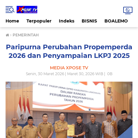
Home
Terpopuler
Indeks
BISNIS
BOALEMO
›
PEMERINTAH
Paripurna Perubahan Propemperda
2026 dan Penyampaian LKPJ 2025
MEDIA XPOSE TV
Senin, 30 Maret 2026 | Maret 30, 2026 WIB |
0
B