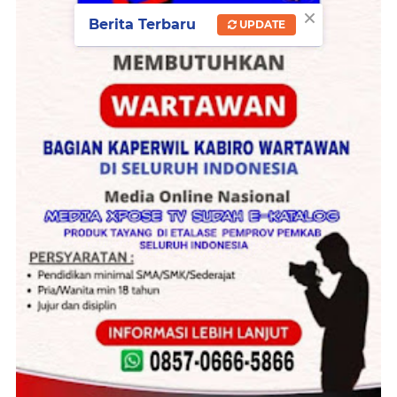
×
melaksanakan WFH, termasuk lokasi
Berita Terbaru
UPDATE
pelaksanaan tugas, yang kemudian direkap oleh
pejabat kepegawaian dan dilaporkan kepada
BKPSDM Kabupaten Lamongan. "Melalui
kebijakan ini, ASN diharapkan mampu
beradaptasi dengan pola kerja yang lebih
fleksibel namun tetap produktif," jelasnya. Pak
Yes menegaskan bahwa penerapan WFH dan
WFO tidak boleh disalahartikan sebagai
pengurangan beban kerja. “Jangan sampai
kebijakan ini dianggap sebagai long weekend.
Adanya efisiensi ini tidak boleh mengurangi
produktivitas kerja. Pelayanan kepada
masyarakat harus tetap 100 persen,” tegasnya.
Pada kesempatan tersebut jumlah PNS yang
diambil sumpah janjinya pada pagi ini sebanyak
509 orang. Dengan rincian 501 orang formasi
CPNS tahun 2024, 1 orang lulusan PKN STAN, 2
orang lulusan IPDN, dan 5 orang lulusan STTD.
Melalui pelantikan ini, diharapkan mampu
memberikan dampak positif terhadap