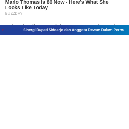
Sinergi Bupati Sidoarjo dan Anggota Dewan Dalam Permainan Bola
P