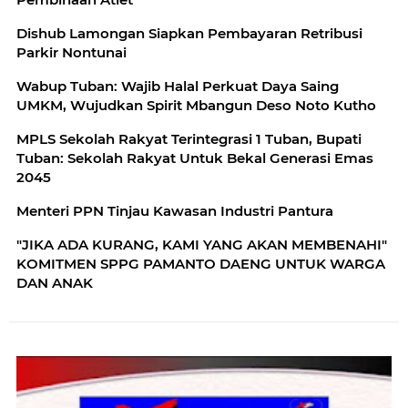
budaya kerja ASN sebagaimana arahan
pemerintah pusat, termasuk penerapan pola
Dishub Lamongan Siapkan Pembayaran Retribusi
kerja Work From Home (WFH) dan Work From
Parkir Nontunai
Office (WFO),” tutur Bupati yang akrab disapa
Pak Yes. Dalam ketentuan tersebut juga
Wabup Tuban: Wajib Halal Perkuat Daya Saing
diserukan agar seluruh perangkat daerah
UMKM, Wujudkan Spirit Mbangun Deso Noto Kutho
melakukan penghematan biaya operasional
kantor, meliputi penggunaan listrik, bahan bakar
MPLS Sekolah Rakyat Terintegrasi 1 Tuban, Bupati
minyak (BBM), dan air secara bijak dan terukur.
Tuban: Sekolah Rakyat Untuk Bekal Generasi Emas
Upaya efisiensi juga dilakukan melalui
2045
pembatasan penggunaan fasilitas kantor seperti
Menteri PPN Tinjau Kawasan Industri Pantura
pendingin ruangan (AC), lift, serta kendaraan
dinas. Selain itu, perjalanan dinas dikurangi
"JIKA ADA KURANG, KAMI YANG AKAN MEMBENAHI"
hingga 50 persen sebagai langkah optimalisasi
KOMITMEN SPPG PAMANTO DAENG UNTUK WARGA
anggaran. Kebijakan yang ditetapkan dalam
DAN ANAK
rangka efisiensi energi di tengah kondisi krisis
energi yang melanda berbagai negara ini, juga
mengatur bahwa pelaksanaan WFH dilakukan
secara selektif dan terukur, dengan
mempertimbangkan efektivitas kinerja serta
kebutuhan organisasi. Setiap perangkat daerah
diwajibkan melakukan pendataan pegawai yang