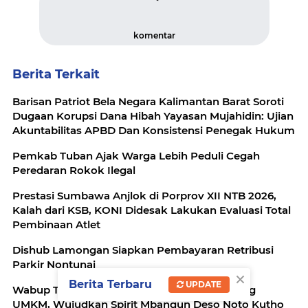
komentar
Berita Terkait
Barisan Patriot Bela Negara Kalimantan Barat Soroti
Dugaan Korupsi Dana Hibah Yayasan Mujahidin: Ujian
Akuntabilitas APBD Dan Konsistensi Penegak Hukum
Pemkab Tuban Ajak Warga Lebih Peduli Cegah
Peredaran Rokok Ilegal
Prestasi Sumbawa Anjlok di Porprov XII NTB 2026,
Kalah dari KSB, KONI Didesak Lakukan Evaluasi Total
Pembinaan Atlet
Dishub Lamongan Siapkan Pembayaran Retribusi
Parkir Nontunai
×
Berita Terbaru
UPDATE
Wabup Tuban: Wajib Halal Perkuat Daya Saing
UMKM, Wujudkan Spirit Mbangun Deso Noto Kutho