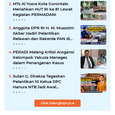
MTs Al Yusra Kota Gorontalo
Meriahkan HUT RI ke 81 Lewat
Kegiatan PERMADANI
Anggota DPR RI H. M. Muazzim
Akbar Hadiri Pelantikan
Relawan dan Rakerda PAN di
Lombok Tengah
PERADI Malang Kritisi Arogansi
Kelompok Yakuza Maneges
dalam Penanganan Kasus
Sutan G. Diraksa Tegaskan
Pelantikan 10 Ketua DPC
Hanura NTB Jadi Awal
Konsolidasi Besar Menuju
Kemenangan Pemilu 2029
Lihat Selengkapnya