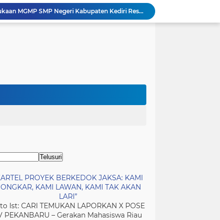
Kapolsek Bongomeme, Ipda Irvan Uwata, menghadiri rapat Badan Permusyawaratan Desa (BPD) Dungaliyo, Kabupaten Gorontalo, Jumat (7/8/2026).
Kasus Laporan Owner AA Konveksi Berlanjut, Kuasa Hukum LNET ID Optimistis Penyidikan Segera Masuk Tahap Berikutnya
BAKKIN Sulut Seret Dugaan Kasus Rahman Salehe ke Kejaksaan Agung, Minta Penegakan Hukum atas PETI dan Dugaan TPPU
estasi, Siap Kolaborasi Tandang Bareng Investor
Lapas Kelas IIA Sidoarjo
“KARTEL PROYEK BERKEDOK JAKSA: KAMI BONGKAR, KAMI LAWAN, KAMI TAK AKAN LARI”
Tongkat Komando Berganti, AKP Imran Rosyadi Resmi Pimpin Polsek Gunungsari
o dan Anggota Dewan Dalam Permainan Bola
Polsek Buduran Gelar Lomba Tradisional Pererat Soliditas Personel Dalam Semarak HUT Kemerdekaan RI ke-81
Rakor MKKS dan Pembukaan MGMP SMP Negeri Kabupaten Kediri Resmi Digelar, Kadisdik Tekankan Kolaborasi Wujudkan Pendidikan Bermutu
KARTEL PROYEK BERKEDOK JAKSA: KAMI
ONGKAR, KAMI LAWAN, KAMI TAK AKAN
LARI”
to Ist: CARI TEMUKAN LAPORKAN X POSE
V PEKANBARU – Gerakan Mahasiswa Riau