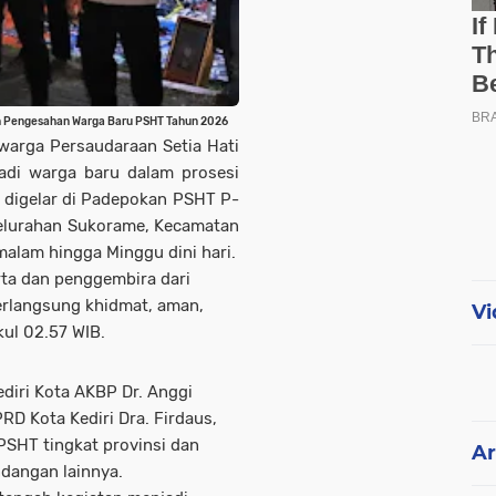
kan Pengesahan Warga Baru PSHT Tahun 2026
warga Persaudaraan Setia Hati
adi warga baru dalam prosesi
digelar di Padepokan PSHT P-
Kelurahan Sukorame, Kecamatan
malam hingga Minggu dini hari.
rta dan penggembira dari
berlangsung khidmat, aman,
Vi
kul 02.57 WIB.
diri Kota AKBP Dr. Anggi
PRD Kota Kediri Dra. Firdaus,
PSHT tingkat provinsi dan
Ar
dangan lainnya.