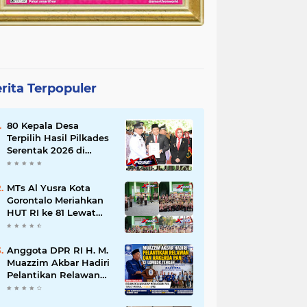
rita Terpopuler
80 Kepala Desa
Terpilih Hasil Pilkades
Serentak 2026 di
Lantik Bupati Sidoarjo
MTs Al Yusra Kota
Gorontalo Meriahkan
HUT RI ke 81 Lewat
Kegiatan PERMADANI
Anggota DPR RI H. M.
Muazzim Akbar Hadiri
Pelantikan Relawan
dan Rakerda PAN di
Lombok Tengah