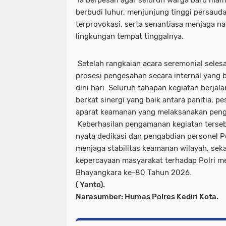
Ia berpesan agar seluruh warga baru mam
berbudi luhur, menjunjung tinggi persaud
terprovokasi, serta senantiasa menjaga n
lingkungan tempat tinggalnya.
Setelah rangkaian acara seremonial selesa
prosesi pengesahan secara internal yang 
dini hari. Seluruh tahapan kegiatan berjal
berkat sinergi yang baik antara panitia, p
aparat keamanan yang melaksanakan pen
Keberhasilan pengamanan kegiatan terseb
nyata dedikasi dan pengabdian personel Po
menjaga stabilitas keamanan wilayah, se
kepercayaan masyarakat terhadap Polri me
Bhayangkara ke-80 Tahun 2026.
( Yanto).
Narasumber: Humas Polres Kediri Kota.