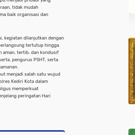
pu menjadi pribadi yang
araan, tidak mudah
ama baik organisasi dan
i, kegiatan dilanjutkan dengan
berlangsung tertutup hingga
an aman, tertib, dan kondusif
eserta, pengurus PSHT, serta
gamanan.
ut menjadi salah satu wujud
lres Kediri Kota dalam
kaligus memperkuat
njelang peringatan Hari