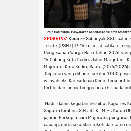
Polri Hadir untuk Masyarakat, Kapolres Kediri Kota Aman
XPOSETV//
Kediri--
Sebanyak 880 calon 
Terate (PSHT) P-16 resmi disahkan menj
Pengesahan Warga Baru Tahun 2026 yang 
16 Cabang Kota Kediri, Jalan Margotani, 
Mojoroto, Kota Kediri, Sabtu (20/6/2026) 
Kegiatan yang dihadiri sekitar 1.000 pese
wilayah eks Karesidenan Kediri tersebut 
tertib, dan lancar hingga berakhir pada pu
Hadir dalam kegiatan tersebut Kapolres Ke
Saputra Ibrahim, S.H., S.I.K., M.H., Ketua D
jajaran Forkopimcam Mojoroto, pengurus 
cabang, serta sejumlah tokoh dan tamu un