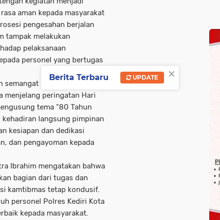
-tengah kegiatan menjadi
 rasa aman kepada masyarakat
rosesi pengesahan berjalan
im tampak melakukan
rhadap pelaksanaan
epada personel yang bertugas
×
Berita Terbaru
UPDATE
n semangat pengabdian yang
ta menjelang peringatan Hari
mengusung tema “80 Tahun
ui kehadiran langsung pimpinan
an kesiapan dan dedikasi
an, dan pengayoman kepada
utra Ibrahim mengatakan bahwa
an bagian dari tugas dan
si kamtibmas tetap kondusif.
uh personel Polres Kediri Kota
rbaik kepada masyarakat.