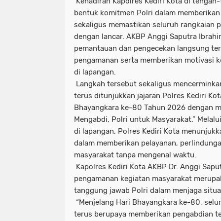
Kehadiran Kapolres Kediri Kota di tengah
bentuk komitmen Polri dalam memberikan
sekaligus memastikan seluruh rangkaian p
dengan lancar. AKBP Anggi Saputra Ibrah
pemantauan dan pengecekan langsung te
pengamanan serta memberikan motivasi k
di lapangan.
Langkah tersebut sekaligus mencerminka
terus ditunjukkan jajaran Polres Kediri Ko
Bhayangkara ke-80 Tahun 2026 dengan 
Mengabdi, Polri untuk Masyarakat.” Melal
di lapangan, Polres Kediri Kota menunjukk
dalam memberikan pelayanan, perlindung
masyarakat tanpa mengenal waktu.
Kapolres Kediri Kota AKBP Dr. Anggi Sap
pengamanan kegiatan masyarakat merupak
tanggung jawab Polri dalam menjaga situa
“Menjelang Hari Bhayangkara ke-80, selur
terus berupaya memberikan pengabdian te