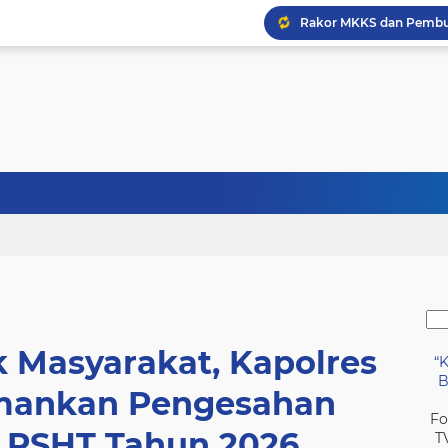
JMSI Banyuwangi Pro Inv
PORSENAP 2026 di Gelar 
Sinergi Bupati Sidoarj
k Masyarakat, Kapolres
“
B
Amankan Pengesahan
Fo
 PSHT Tahun 2026
T