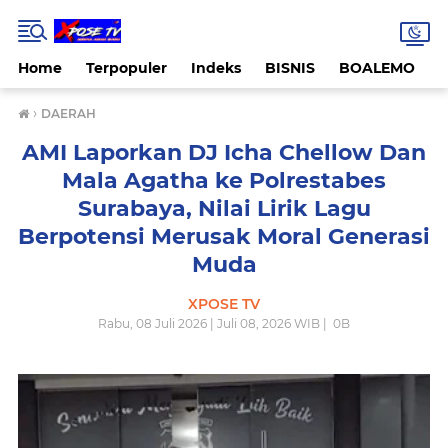
Home
Terpopuler
Indeks
BISNIS
BOALEMO
›
DAERAH
AMI Laporkan DJ Icha Chellow Dan
Mala Agatha ke Polrestabes
Surabaya, Nilai Lirik Lagu
Berpotensi Merusak Moral Generasi
Muda
XPOSE TV
Rabu, 08 Juli 2026 | Juli 08, 2026 WIB |
0
B