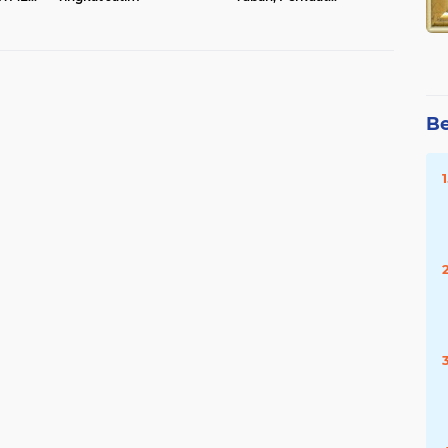
AENG
Komitmen Pelestarian
N
Pesisir dan Ekonomi Hijau
Be