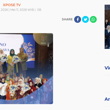
XPOSE TV
i 2026 | Mei 11, 2026 WIB |
0
B
SHARE
Vi
Ar