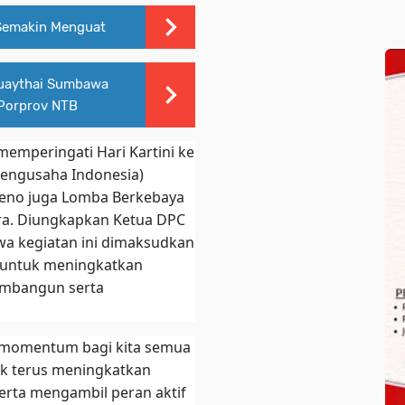
Semakin Menguat
Muaythai Sumbawa
 Porprov NTB
emperingati Hari Kartini ke
Pengusaha Indonesia)
eno juga Lomba Berkebaya
tra. Diungkapkan Ketua DPC
wa kegiatan ini dimaksudkan
 untuk meningkatkan
embangun serta
di momentum bagi kita semua
k terus meningkatkan
erta mengambil peran aktif