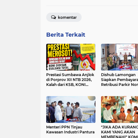
komentar
Berita Terkait
Prestasi Sumbawa Anjlok
Dishub Lamongan
di Porprov XII NTB 2026,
Siapkan Pembayar
Kalah dari KSB, KONI
Retribusi Parkir No
Didesak Lakukan Evaluasi
Total Pembinaan Atlet
Menteri PPN Tinjau
"JIKA ADA KURANG
Kawasan Industri Pantura
KAMI YANG AKAN
MEMBENAHI" KOMITMEN