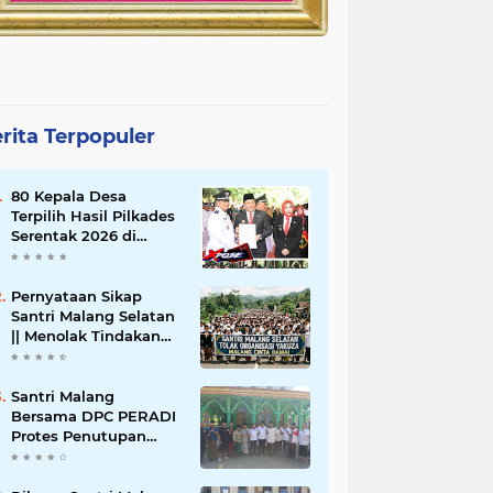
rita Terpopuler
80 Kepala Desa
Terpilih Hasil Pilkades
Serentak 2026 di
Lantik Bupati Sidoarjo
Pernyataan Sikap
Santri Malang Selatan
|| Menolak Tindakan
Main Hakim Sendiri
Arogansi Ormas
Yakuza Maneges
Santri Malang
Bersama DPC PERADI
Protes Penutupan
PONPES Dan
Penangkapan