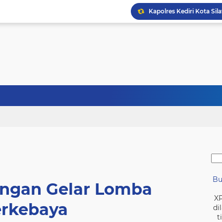
Bupati Yes Minta Adopsi
Seret ke Meja Hijau, Pen
Ngobrol Pintar Bareng 
Bu
ngan Gelar Lomba
X
rkebaya
di
t