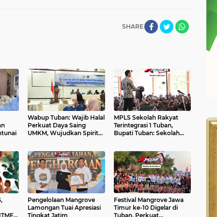
SHARE
Wabup Tuban: Wajib Halal
MPLS Sekolah Rakyat
an
Perkuat Daya Saing
Terintegrasi 1 Tuban,
ntunai
UMKM, Wujudkan Spirit
Bupati Tuban: Sekolah
Mbangun Deso Noto
Rakyat Untuk Bekal
Kutho
Generasi Emas 2045
,
Pengelolaan Mangrove
Festival Mangrove Jawa
Lamongan Tuai Apresiasi
Timur ke-10 Digelar di
Tingkat Jatim
Tuban, Perkuat