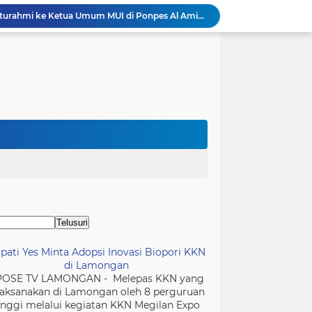
Kapolres Kediri Kota Silaturahmi ke Ketua Umum MUI di Ponpes Al Amien, Perkuat Sinergi Polri dan Ulama
Hari Ini APRN Datangi Kejati Gorontalo, Serahkan Empat Bundel Bukti Dugaan Penyelewengan Dana PENAS
 Inovasi Biopori KKN di Lamongan
Rapat Paripurna DPRD Lamongan Pengantar Rancangan Perubahan Kebijakan Umum Anggaran (KUA) dan perubahan Prioritas dan Plafon Anggaran Sementara (PPAS) Tahun Anggaran 2026
jual Miras yang Terjaring Razia Divonis Bersalah
PATROLI KRYD POLSEK KOTA SELATAN, POLISI AMANKAN PULUHAN BOTOL MINUMAN KERAS DI KAWASAN DONGGALA
Kemendagri di Pemkab Sidoarjo
Lapas Sidoarjo "Donor Darah Merdeka" Wujudkan Semangat HUT ke-81 RI Melalui Aksi Kemanusiaan
Forkopimda Mitra Imbau Warga Cegah Karhutla, Kapolres Jangan Buka Lahan dengan Cara Membakar
pati Yes Minta Adopsi Inovasi Biopori KKN
di Lamongan
POSE TV LAMONGAN - Melepas KKN yang
laksanakan di Lamongan oleh 8 perguruan
inggi melalui kegiatan KKN Megilan Expo