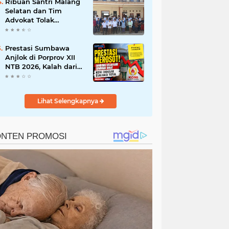
Pengasuh
Ribuan Santri Malang
Selatan dan Tim
Advokat Tolak
Arogansi Yakuza,
Tegaskan Malang
Cinta Damai
Prestasi Sumbawa
Anjlok di Porprov XII
NTB 2026, Kalah dari
KSB, KONI Didesak
Lakukan Evaluasi Total
Pembinaan Atlet
Lihat Selengkapnya