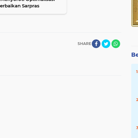
erbaikan Sarpras
SHARE
Be