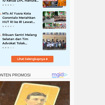
10 Ketua DPC Hanura
NTB Jadi Awal
Konsolidasi Besar
Menuju Kemenangan
MTs Al Yusra Kota
Pemilu 2029
Gorontalo Meriahkan
HUT RI ke 81 Lewat
Kegiatan PERMADANI
Ribuan Santri Malang
Selatan dan Tim
Advokat Tolak
Arogansi Yakuza,
Tegaskan Malang
Cinta Damai
Lihat Selengkapnya