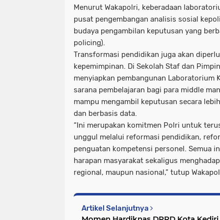
Menurut Wakapolri, keberadaan laboratori
pusat pengembangan analisis sosial kepol
budaya pengambilan keputusan yang berba
policing).
Transformasi pendidikan juga akan diperlu
kepemimpinan. Di Sekolah Staf dan Pimpin
menyiapkan pembangunan Laboratorium Ke
sarana pembelajaran bagi para middle ma
mampu mengambil keputusan secara lebih ce
dan berbasis data.
“Ini merupakan komitmen Polri untuk te
unggul melalui reformasi pendidikan, refor
penguatan kompetensi personel. Semua in
harapan masyarakat sekaligus menghadapi
regional, maupun nasional,” tutup Wakapol
Artikel Selanjutnya
Momen Hardiknas DPRD Kota Kediri 