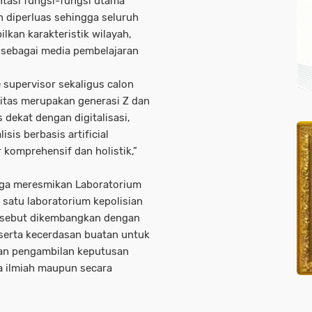
tasi fungsi-fungsi utama
n diperluas sehingga seluruh
lkan karakteristik wilayah,
a sebagai media pembelajaran
e supervisor sekaligus calon
itas merupakan generasi Z dan
 dekat dengan digitalisasi,
sis berbasis artificial
r komprehensif dan holistik,”
uga meresmikan Laboratorium
 satu laboratorium kepolisian
ersebut dikembangkan dengan
 serta kecerdasan buatan untuk
dan pengambilan keputusan
a ilmiah maupun secara