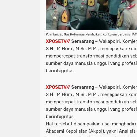
Polri Tancap Gas Reformasi Pendidikan: Kurikulum Berbasis HAM,
XPOSETV//
Semarang –
Wakapolri, Komjen 
S.H., M.Hum., M.Si., M.M., menegaskan ko
mempercepat transformasi pendidikan se
sumber daya manusia unggul yang profesio
berintegritas.
XPOSETV//
Semarang –
Wakapolri, Komjen 
S.H., M.Hum., M.Si., M.M., menegaskan ko
mempercepat transformasi pendidikan se
sumber daya manusia unggul yang profesio
berintegritas.
Hal tersebut disampaikan usai menghadiri 
Akademi Kepolisian (Akpol), yakni Analisis