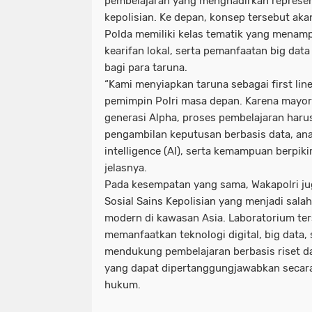
pembelajaran yang menghadirkan represen
kepolisian. Ke depan, konsep tersebut aka
Polda memiliki kelas tematik yang menampi
kearifan lokal, serta pemanfaatan big dat
bagi para taruna.
“Kami menyiapkan taruna sebagai first lin
pemimpin Polri masa depan. Karena mayor
generasi Alpha, proses pembelajaran harus
pengambilan keputusan berbasis data, anali
intelligence (AI), serta kemampuan berpiki
jelasnya.
Pada kesempatan yang sama, Wakapolri j
Sosial Sains Kepolisian yang menjadi salah
modern di kawasan Asia. Laboratorium t
memanfaatkan teknologi digital, big data,
mendukung pembelajaran berbasis riset 
yang dapat dipertanggungjawabkan secar
hukum.