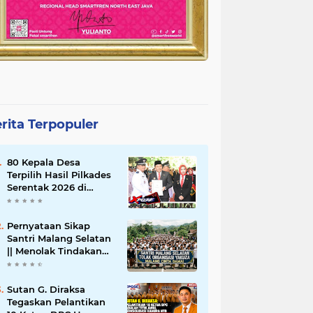
rita Terpopuler
80 Kepala Desa
Terpilih Hasil Pilkades
Serentak 2026 di
Lantik Bupati Sidoarjo
Pernyataan Sikap
Santri Malang Selatan
|| Menolak Tindakan
Main Hakim Sendiri
Arogansi Ormas
Yakuza Maneges
Sutan G. Diraksa
Tegaskan Pelantikan