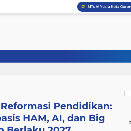
Bupati Yes Minta Adopsi
Seret ke Meja Hijau, Pen
 Reformasi Pendidikan:
asis HAM, AI, dan Big
X
p Berlaku 2027