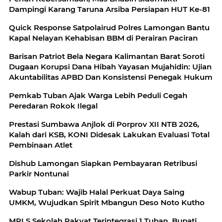
Dampingi Karang Taruna Arsiba Persiapan HUT Ke-81
Quick Response Satpolairud Polres Lamongan Bantu
Kapal Nelayan Kehabisan BBM di Perairan Paciran
Barisan Patriot Bela Negara Kalimantan Barat Soroti
Dugaan Korupsi Dana Hibah Yayasan Mujahidin: Ujian
Akuntabilitas APBD Dan Konsistensi Penegak Hukum
Pemkab Tuban Ajak Warga Lebih Peduli Cegah
Peredaran Rokok Ilegal
Prestasi Sumbawa Anjlok di Porprov XII NTB 2026,
Kalah dari KSB, KONI Didesak Lakukan Evaluasi Total
Pembinaan Atlet
Dishub Lamongan Siapkan Pembayaran Retribusi
Parkir Nontunai
Wabup Tuban: Wajib Halal Perkuat Daya Saing
UMKM, Wujudkan Spirit Mbangun Deso Noto Kutho
MPLS Sekolah Rakyat Terintegrasi 1 Tuban, Bupati