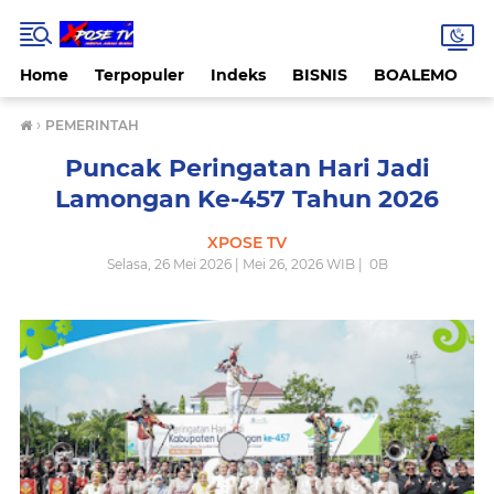
Home
Terpopuler
Indeks
BISNIS
BOALEMO
›
PEMERINTAH
Puncak Peringatan Hari Jadi
Lamongan Ke-457 Tahun 2026
XPOSE TV
Selasa, 26 Mei 2026 | Mei 26, 2026 WIB |
0
B