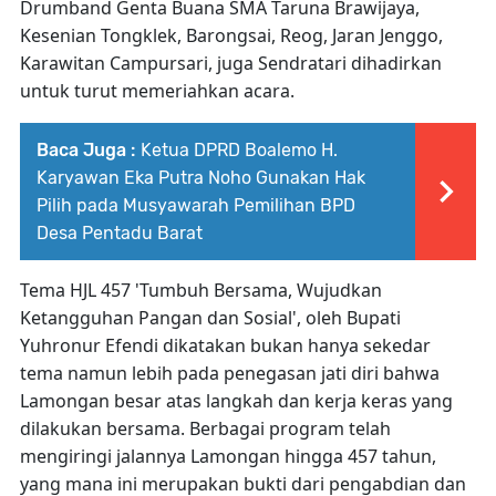
Drumband Genta Buana SMA Taruna Brawijaya,
Kesenian Tongklek, Barongsai, Reog, Jaran Jenggo,
Karawitan Campursari, juga Sendratari dihadirkan
untuk turut memeriahkan acara.
Baca Juga :
Ketua DPRD Boalemo H.
Karyawan Eka Putra Noho Gunakan Hak
Pilih pada Musyawarah Pemilihan BPD
Desa Pentadu Barat
Tema HJL 457 'Tumbuh Bersama, Wujudkan
Ketangguhan Pangan dan Sosial', oleh Bupati
Yuhronur Efendi dikatakan bukan hanya sekedar
tema namun lebih pada penegasan jati diri bahwa
Lamongan besar atas langkah dan kerja keras yang
dilakukan bersama. Berbagai program telah
mengiringi jalannya Lamongan hingga 457 tahun,
yang mana ini merupakan bukti dari pengabdian dan