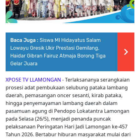
Baca Juga :
Siswa MI Hidayatus Salam
Lowayu Gresik Ukir Prestasi Gemilang,
Haidar Gibran Fairuz Atmaja Borong Tiga
Gelar Juara
XPOSE TV LLAMONGAN
- Terlaksananya serangkaian
prosesi adat pembukaan selubung pataka lambang
daerah, pemasangan oncer sesanti, kirab pataka,
hingga penyemayaman lambang daerah dalam
pasamuan agung di Pendopo Lokatantra Lamongan
pada Selasa (26/5), menjadi penanda puncak
pelaksanaan Peringatan Hari Jadi Lamongan ke-457
Tahun 2026. Bertabur hiburan masyarakat mulai dari