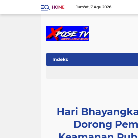
HOME
Jum'at
7 Agu 2026
Indeks
Hari Bhayangka
Dorong Pem
Keamanan Publ