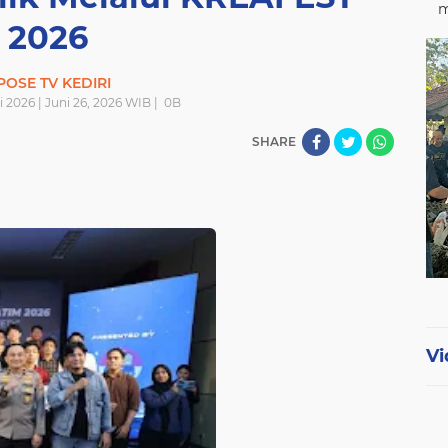
m
2026
POSE TV KEDIRI
 2026 | Juni 26, 2026 WIB |
0
B
SHARE
Vi