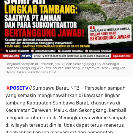
Lonjakan Sampah di Jereweh, Maluk, dan Sekongkang Dinilai Sebagai
Dampak Langsung Aktivitas Industri Tambang, Masyarakat Desak Langkah
Nyata Bukan Sekadar Janji CSR.
X
POSETV
//Sumbawa Barat, NTB – Persoalan sampah
yang semakin mengkhawatirkan di kawasan lingkar
tambang Kabupaten Sumbawa Barat, khususnya di
Kecamatan Jereweh, Maluk, dan Sekongkang, kembali
menjadi sorotan publik. Meningkatnya volume sampah
di wilayah tersebut dinilai tidak dapat terus-menerus
dibebankan kepada masyarakat dan pemerintah