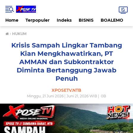
Home
Terpopuler
Indeks
BISNIS
BOALEMO
›
HUKUM
Krisis Sampah Lingkar Tambang
Kian Mengkhawatirkan, PT
AMMAN dan Subkontraktor
Diminta Bertanggung Jawab
Penuh
XPOSETV.NTB
Minggu, 21 Juni 2026 | Juni 21, 2026 WIB |
0
B