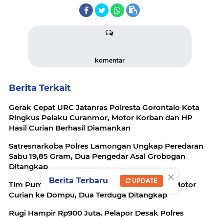
komentar
Berita Terkait
Gerak Cepat URC Jatanras Polresta Gorontalo Kota
Ringkus Pelaku Curanmor, Motor Korban dan HP
Hasil Curian Berhasil Diamankan
Satresnarkoba Polres Lamongan Ungkap Peredaran
Sabu 19,85 Gram, Dua Pengedar Asal Grobogan
Ditangkap
×
Berita Terbaru
UPDATE
Tim Puma Polda NTB Gagalkan Pengiriman Motor
Curian ke Dompu, Dua Terduga Ditangkap
Rugi Hampir Rp900 Juta, Pelapor Desak Polres