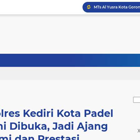
Wasev Sebut TMMD Lamo
Turnamen Badminton Ke
Bupati Yes Minta Adopsi
res Kediri Kota Padel
i Dibuka, Jadi Ajang
X
mi dan Prestasi