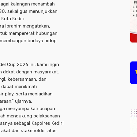
rbagai kalangan menambah
80, sekaligus menunjukkan
Kota Kediri.
ura Ibrahim mengatakan,
untuk mempererat hubungan
us membangun budaya hidup
del Cup 2026 ini, kami ingin
h dekat dengan masyarakat.
gi, kebersamaan, dan
a dapat menikmati
r play, serta menjadikan
aan," ujarnya.
uga menyampaikan ucapan
telah mendukung pelaksanaan
snya sebagai Kapolres Kediri
rakat dan stakeholder atas