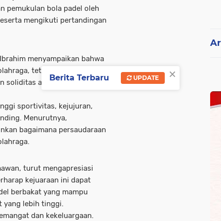
n pemukulan bola padel oleh
 peserta mengikuti pertandingan
Ar
 Ibrahim menyampaikan bahwa
×
lahraga, tetapi menjadi sarana
Berita Terbaru
UPDATE
soliditas antara Polri dengan
ggi sportivitas, kejujuran,
anding. Menurutnya,
inkan bagaimana persaudaraan
olahraga.
mawan, turut mengapresiasi
rharap kejuaraan ini dapat
adel berbakat yang mampu
yang lebih tinggi.
emangat dan kekeluargaan.