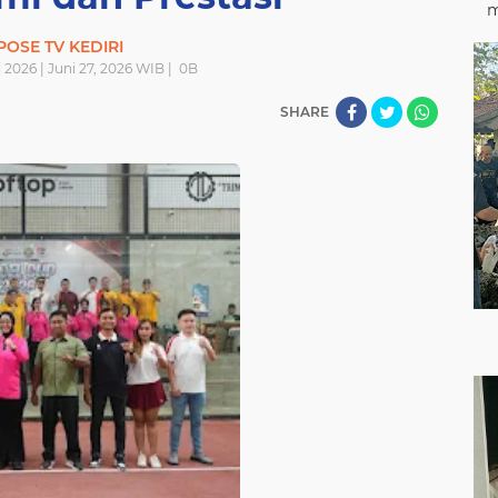
m
POSE TV KEDIRI
 2026 | Juni 27, 2026 WIB |
0
B
SHARE