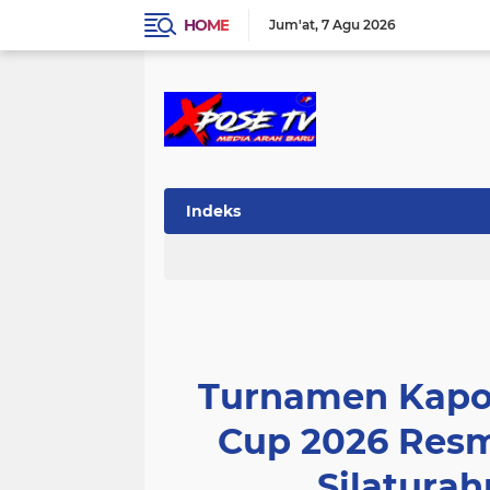
HOME
Jum'at
7 Agu 2026
Indeks
Turnamen Kapol
Cup 2026 Resm
Silaturah