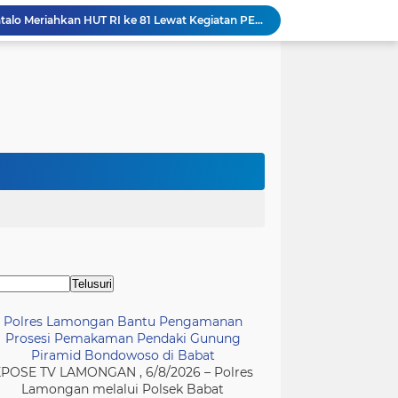
MTs Al Yusra Kota Gorontalo Meriahkan HUT RI ke 81 Lewat Kegiatan PERMADANI
Laporan Dugaan Pungli Kepala Desa Brengkok Brondong Resmi Diterima Kejari Lamongan
Merasa Dirugikan, Penyedia Rental Mobil PENAS XVII Adukan Vendor ke Kejati Gorontalo
515 Narapidana Lapas Sidoarjo Diusulkan Terima Remisi, 12 Siap Kembali ke Tengah Masyarakat "Momentum Kemerdekaan"
ngan Selalu Sukses dan Berhasil
Puncak Peringatan HARGANAS dan HAN, Pak Yes Luncurkan Salam-Q Genting
jurkab dan Bupati Open 2026 Dibuka
 Inovasi Biopori KKN di Lamongan
Polres Lamongan Bantu Pengamanan Prosesi Pemakaman Pendaki Gunung Piramid Bondowoso di Babat
Lewat Lagu MBG, Bona Paputungan Serukan Kepedulian terhadap Gizi Anak Indonesia
Polres Lamongan Bantu Pengamanan
Prosesi Pemakaman Pendaki Gunung
Piramid Bondowoso di Babat
POSE TV LAMONGAN , 6/8/2026 – Polres
Lamongan melalui Polsek Babat